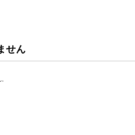
ません
ん。